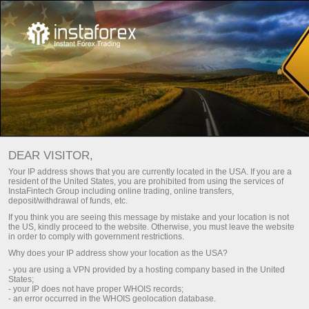
فتح حساب فوري
افتح حساب تداول
DEAR VISITOR,
افتح حسابا تجريبيا
Your IP address shows that you are currently located in the USA. If you are a
resident of the United States, you are prohibited from using the services of
InstaFintech Group including online trading, online transfers,
deposit/withdrawal of funds, etc.
If you think you are seeing this message by mistake and your location is not
the US, kindly proceed to the website. Otherwise, you must leave the website
in order to comply with government restrictions.
Why does your IP address show your location as the USA?
- you are using a VPN provided by a hosting company based in the United
افتح حساب التداول مع InstaTrade
States;
- your IP does not have proper WHOIS records;
- an error occurred in the WHOIS geolocation database.
عملية التسجيل لن تأخذ وقتًا طويلًا. ستوفر للمبتدئ الحاسم فرصًا واسعة