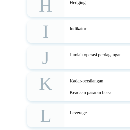
H
Hedging
I
Indikator
J
Jumlah operasi perdagangan
K
Kadar-persilangan
Keadaan pasaran biasa
L
Leverage