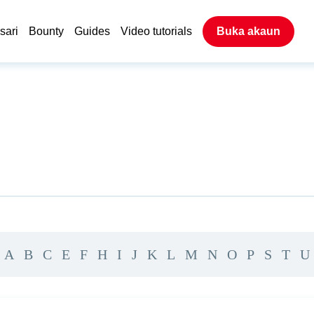
sari
Bounty
Guides
Video tutorials
Buka akaun
A
B
C
E
F
H
I
J
K
L
M
N
O
P
S
T
U