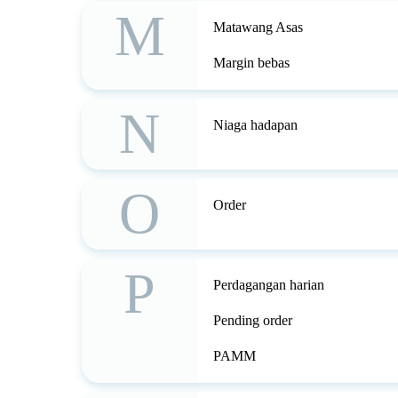
M
Matawang Asas
Margin bebas
N
Niaga hadapan
O
Order
P
Perdagangan harian
Pending order
PAMM