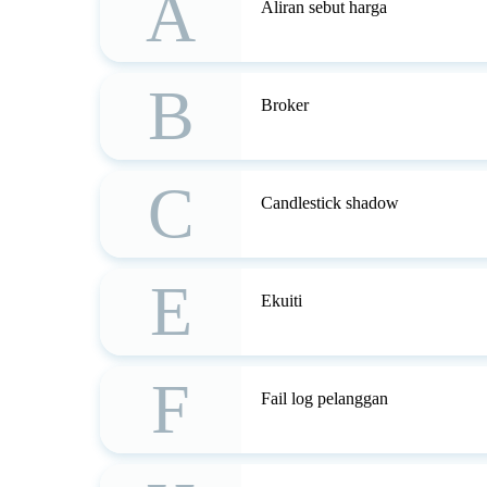
A
Aliran sebut harga
B
Broker
C
Candlestick shadow
E
Ekuiti
F
Fail log pelanggan