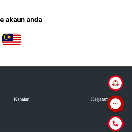
ke akaun anda
Kenalan
Kerjasama