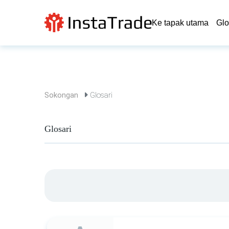
Ke tapak utama
Glo
Sokongan
Glosari
Glosari