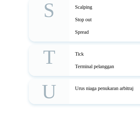
S
Scalping
Stop out
Spread
T
Tick
Terminal pelanggan
U
Urus niaga penukaran arbitraj