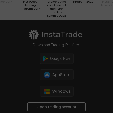
ker 2017
InstaCopy
Broker at the
Program 2022
InstaTr
Trading
conclusion of
broker 
Platform 2017
the Forex
Traders
Summit Dubai
Download Trading Platform
Open trading account