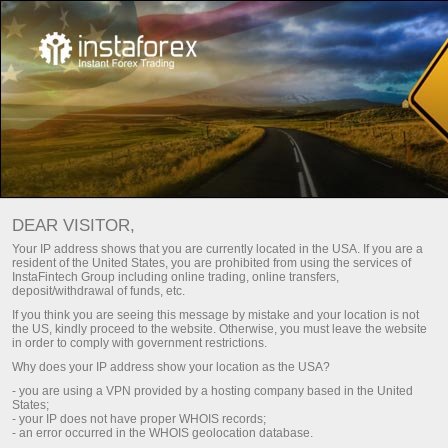
Bônus do Clube InstaTrade
DEAR VISITOR,
Receba o bônus
Your IP address shows that you are currently located in the USA. If you are a
resident of the United States, you are prohibited from using the services of
InstaFintech Group including online trading, online transfers,
deposit/withdrawal of funds, etc.
Abrir conta de negociação
tatrader
Baixe a
If you think you are seeing this message by mistake and your location is not
the US, kindly proceed to the website. Otherwise, you must leave the website
in order to comply with government restrictions.
Abrir conta demo
Why does your IP address show your location as the USA?
- you are using a VPN provided by a hosting company based in the United
States;
- your IP does not have proper WHOIS records;
- an error occurred in the WHOIS geolocation database.