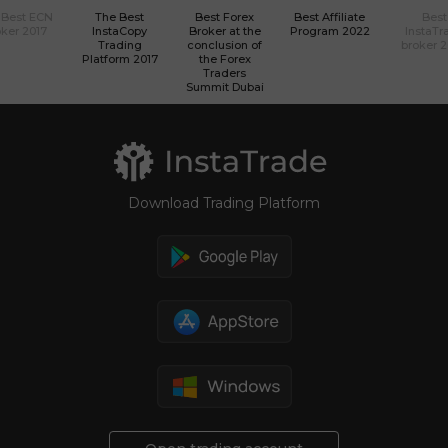
 Best ECN
The Best
Best Forex
Best Affiliate
Best
ker 2017
InstaCopy
Broker at the
Program 2022
InstaTr
Trading
conclusion of
broker 
Platform 2017
the Forex
Traders
Summit Dubai
Download Trading Platform