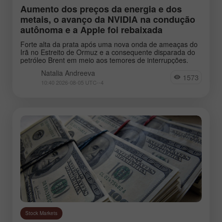
Aumento dos preços da energia e dos
metais, o avanço da NVIDIA na condução
Novak Jakub
Andreeva Natalia
Toli
autônoma e a Apple foi rebaixada
Forte alta da prata após uma nova onda de ameaças do
Irã no Estreito de Ormuz e a consequente disparada do
petróleo Brent em meio aos temores de interrupções.
Natalia Andreeva
1573
10:40 2026-08-05 UTC--4
Stock Markets