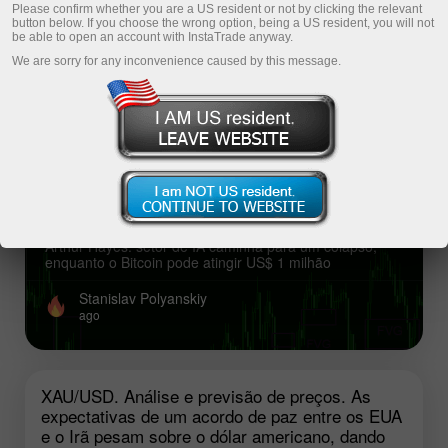
Please confirm whether you are a US resident or not by clicking the relevant
button below. If you choose the wrong option, being a US resident, you will not
Fresh analysis articles
be able to open an account with InstaTrade anyway.
We are sorry for any inconvenience caused by this message.
Top analysis articles
Arthur Hayes: setor de IA caminha para
um colapso, enquanto o Bitcoin pode
atingir US$ 1 milhão
Arthur Hayes: setor de IA caminha para um colapso,
enquanto o Bitcoin pode atingir US$ 1 milhão
Stanislav Polyanskiy
ago
XAU/USD. Análise e previsão de preços. As
expectativas de um acordo de paz entre os EUA
e o Irã pesam sobre o dólar americano, dando