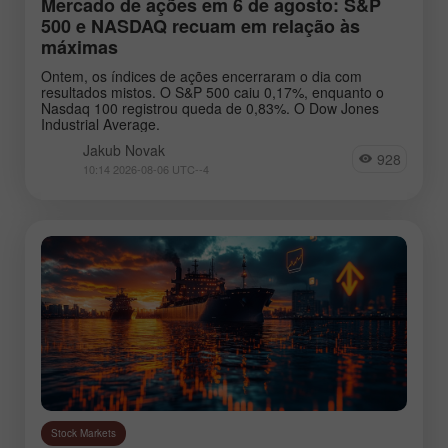
Mercado de ações em 6 de agosto: S&P
USDCHF
USDCAD
500 e NASDAQ recuam em relação às
máximas
USDJPY
AUDUSD
GBPJPY
EURGBP
Ontem, os índices de ações encerraram o dia com
resultados mistos. O S&P 500 caiu 0,17%, enquanto o
EURJPY
NZDUSD
Nasdaq 100 registrou queda de 0,83%. O Dow Jones
Industrial Average.
EURNZD
Silver
Jakub Novak
928
Gold
#USDX
10:14 2026-08-06 UTC--4
Analysts:
Go to the list of analysts
Stock Markets