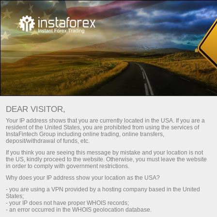
For traders
Trade analysis articles
Trade reviews
ANÁLISE FOREX –
DEAR VISITOR,
ATUALIZAÇÕES DIÁRIAS DO
Your IP address shows that you are currently located in the USA. If you are a
resident of the United States, you are prohibited from using the services of
MERCADO
InstaFintech Group including online trading, online transfers,
deposit/withdrawal of funds, etc.
If you think you are seeing this message by mistake and your location is not
the US, kindly proceed to the website. Otherwise, you must leave the website
iação
Deposite dinheiro
in order to comply with government restrictions.
Why does your IP address show your location as the USA?
o
Retire dinheiro
- you are using a VPN provided by a hosting company based in the United
States;
- your IP does not have proper WHOIS records;
- an error occurred in the WHOIS geolocation database.